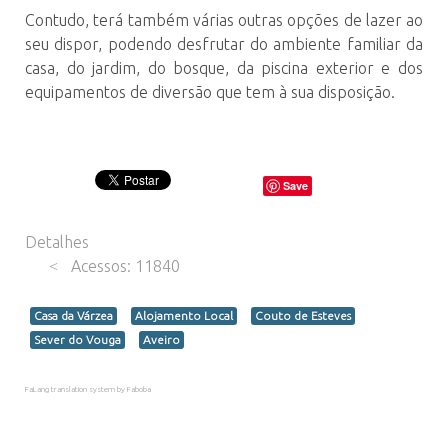
Contudo, terá também várias outras opções de lazer ao
seu dispor, podendo desfrutar do ambiente familiar da
casa, do jardim, do bosque, da piscina exterior e dos
equipamentos de diversão que tem à sua disposição.
Save
Detalhes
Acessos: 11840
Casa da Várzea
Alojamento Local
Couto de Esteves
Sever do Vouga
Aveiro
FaLang translation system by Faboba