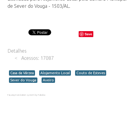
de Sever do Vouga - 1503/AL.
Save
Detalhes
Acessos: 17087
Casa da Várzea
Alojamento Local
Couto de Esteves
Sever do Vouga
Aveiro
FaLang translation system by Faboba
Esta Semana
613
Este Mês
906
Total
196339